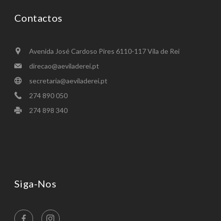
Contactos
Avenida José Cardoso Pires 6110-117 Vila de Rei
direcao@aeviladerei.pt
secretaria@aeviladerei.pt
274 890 050
274 898 340 ​
Siga-Nos